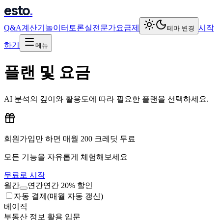
esto
.
Q&A
계산기
놀이터
토론실
전문가
요금제
시작
테마 변경
하기
메뉴
플랜 및 요금
AI 분석의 깊이와 활용도에 따라 필요한 플랜을 선택하세요.
회원가입만 하면 매월 200 크레딧 무료
모든 기능을 자유롭게 체험해보세요
무료로 시작
월간
연간
연간 20% 할인
자동 결제
(매월 자동 갱신)
베이직
부동산 정보 활용 입문