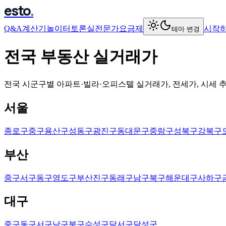
esto
.
Q&A
계산기
놀이터
토론실
전문가
요금제
시작
테마 변경
전국 부동산 실거래가
전국 시군구별 아파트·빌라·오피스텔 실거래가, 전세가, 시세 
서울
종로구
중구
용산구
성동구
광진구
동대문구
중랑구
성북구
강북구
부산
중구
서구
동구
영도구
부산진구
동래구
남구
북구
해운대구
사하구
대구
중구
동구
서구
남구
북구
수성구
달서구
달성군