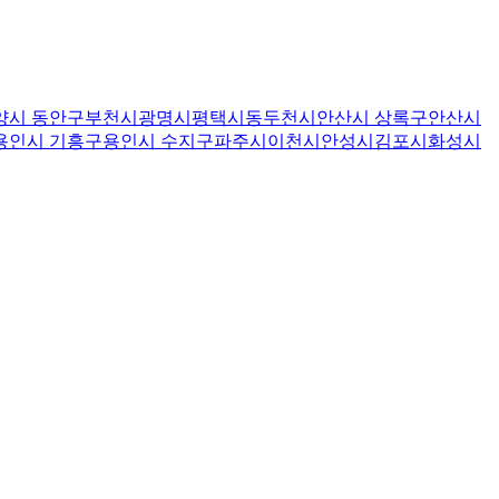
양시 동안구
부천시
광명시
평택시
동두천시
안산시 상록구
안산시
용인시 기흥구
용인시 수지구
파주시
이천시
안성시
김포시
화성시