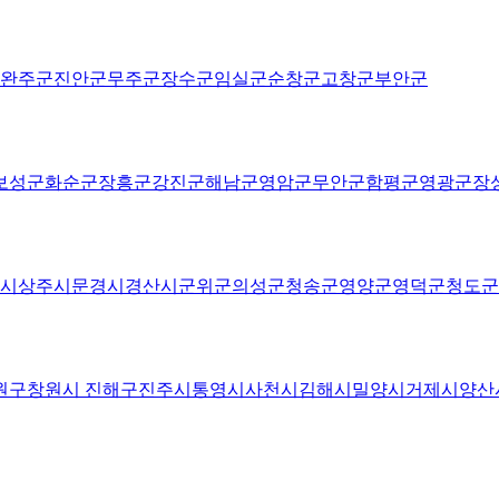
완주군
진안군
무주군
장수군
임실군
순창군
고창군
부안군
보성군
화순군
장흥군
강진군
해남군
영암군
무안군
함평군
영광군
장
시
상주시
문경시
경산시
군위군
의성군
청송군
영양군
영덕군
청도군
원구
창원시 진해구
진주시
통영시
사천시
김해시
밀양시
거제시
양산