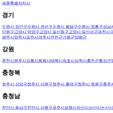
세종특별자치시
경기
수원시 장안구
수원시 권선구
수원시 팔달구
수원시 영통구
성남
단원구
고양시 덕양구
고양시 일산동구
고양시 일산서구
과천시
광주시
양주시
포천시
여주시
연천군
가평군
양평군
강원
춘천시
원주시
강릉시
동해시
태백시
속초시
삼척시
홍천군
횡성군
충청북
청주시 상당구
청주시 서원구
청주시 흥덕구
청주시 청원구
충주
충청남
천안시 동남구
천안시 서북구
공주시
보령시
아산시
서산시
논산시