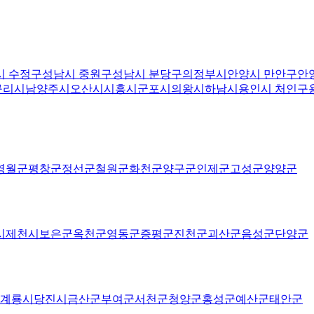
시 수정구
성남시 중원구
성남시 분당구
의정부시
안양시 만안구
안
구리시
남양주시
오산시
시흥시
군포시
의왕시
하남시
용인시 처인구
영월군
평창군
정선군
철원군
화천군
양구군
인제군
고성군
양양군
시
제천시
보은군
옥천군
영동군
증평군
진천군
괴산군
음성군
단양군
계룡시
당진시
금산군
부여군
서천군
청양군
홍성군
예산군
태안군