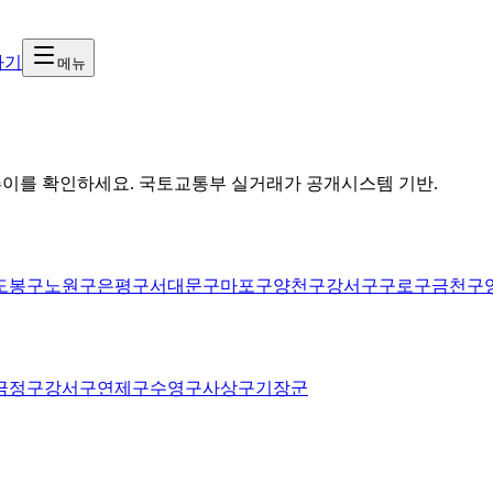
하기
메뉴
추이를 확인하세요. 국토교통부 실거래가 공개시스템 기반.
도봉구
노원구
은평구
서대문구
마포구
양천구
강서구
구로구
금천구
금정구
강서구
연제구
수영구
사상구
기장군