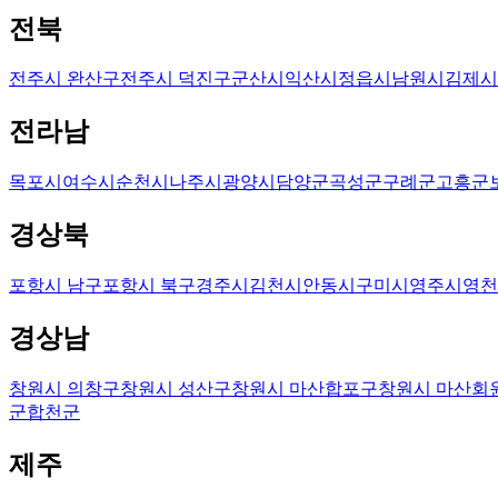
전북
전주시 완산구
전주시 덕진구
군산시
익산시
정읍시
남원시
김제시
전라남
목포시
여수시
순천시
나주시
광양시
담양군
곡성군
구례군
고흥군
경상북
포항시 남구
포항시 북구
경주시
김천시
안동시
구미시
영주시
영천
경상남
창원시 의창구
창원시 성산구
창원시 마산합포구
창원시 마산회
군
합천군
제주