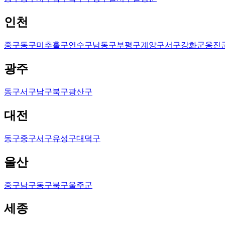
인천
중구
동구
미추홀구
연수구
남동구
부평구
계양구
서구
강화군
옹진
광주
동구
서구
남구
북구
광산구
대전
동구
중구
서구
유성구
대덕구
울산
중구
남구
동구
북구
울주군
세종