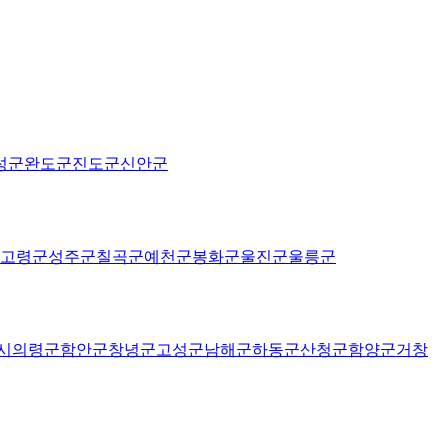
성군
완도군
진도군
신안군
고령군
성주군
칠곡군
예천군
봉화군
울진군
울릉군
시
의령군
함안군
창녕군
고성군
남해군
하동군
산청군
함양군
거창