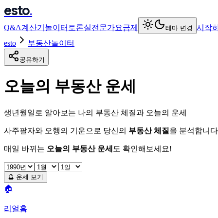
esto
.
Q&A
계산기
놀이터
토론실
전문가
요금제
시작
테마 변경
esto
부동산놀이터
공유하기
오늘의 부동산 운세
생년월일로 알아보는 나의 부동산 체질과 오늘의 운세
사주팔자와 오행의 기운으로 당신의
부동산 체질
을 분석합니다
매일 바뀌는
오늘의 부동산 운세
도 확인해보세요!
🔮 운세 보기
🏠
리얼홈